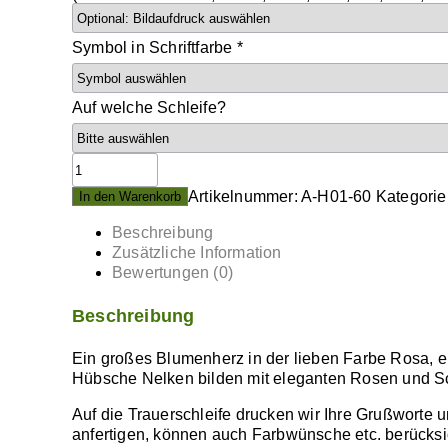
Symbol in Schriftfarbe
*
Auf welche Schleife?
Großes
Blumenherz
Artikelnummer:
A-H01-60
Kategorie
In den Warenkorb
Ø
Beschreibung
Zusätzliche Information
60cm
Bewertungen (0)
in
Beschreibung
Rosa
mit
Ein großes Blumenherz in der lieben Farbe Rosa, e
Nelken
Hübsche Nelken bilden mit eleganten Rosen und S
Rosen
Auf die Trauerschleife drucken wir Ihre Grußworte 
anfertigen, können auch Farbwünsche etc. berücksich
Trauerschleife