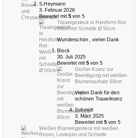
S.Heymann
3. Februar 2026
Bewertet mit
5
von 5
Trauergesteck in Herzform Rot-
Weiß mit Schleife Ø 50cm
Wunderschön , vielen Dank
Block
30. Juli 2025
Bewertet mit
5
von 5
Großer Kranz zur
Beerdigung mit weißen
Blumenaufsatz 60cm
Vielen Dank für den
schönen Trauerkranz
Schmidt
3. März 2025
Bewertet mit
5
von 5
Weißes Blumengesteck mit weißen
Rosen, Levkojen und Schleife