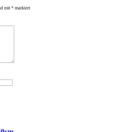
nd mit
*
markiert
 50cm