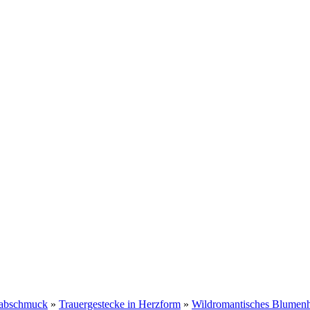
Grabschmuck
»
Trauergestecke in Herzform
»
Wildromantisches Blumenh