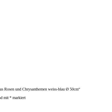
k aus Rosen und Chrysanthemen weiss-blau Ø 50cm“
nd mit
*
markiert