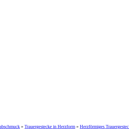
Grabschmuck
»
Trauergestecke in Herzform
»
Herzförmiges Trauergeste