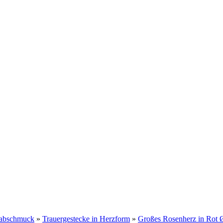
Grabschmuck
»
Trauergestecke in Herzform
»
Großes Rosenherz in Rot