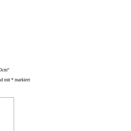
50cm“
nd mit
*
markiert