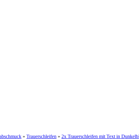
Grabschmuck
»
Trauerschleifen
»
2x Trauerschleifen mit Text in Dunkelb